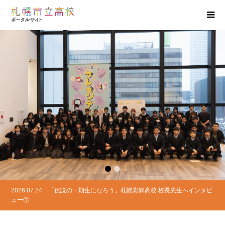
1
2
2026.07.24
「伝説の一期生になろう」札幌彩輝高校 校長先生へインタビ
ュー①
2026.06.24
令和７年度 ポートランド市グラント高校交流事業帰国報告