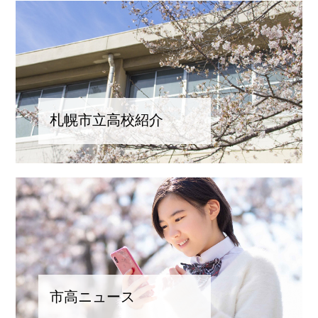
書
2026.07.31
久保和也校長が語る、札幌彩輝高校の挑戦 校長先生へイン
タビュー②
札幌市立高校紹介
市高ニュース