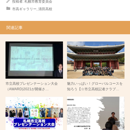
投稿者:
札幌市教育委員会
市高ギャラリー
,
清田高校
関連記事
市立高校プレゼンテーション大会
魅力いっぱい！グローバルコースを
（AWARD)2021が開催さ…
知ろう【☆市立高校記者クラブ…