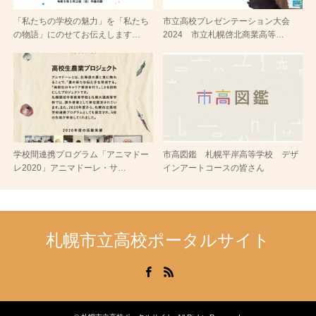
「私たちの学校の魅力」を「私たち
市立高校プレゼンテーション大会
の物語」にのせてお伝えします…
2024 市立札幌啓北商業高等…
学校間連携プログラム「アニマドー
市高図鑑 札幌平岸高等学校 デザ
レ2020」アニマドーレ・サ…
インアートコースの皆さん
札幌市立高校ポータルサイト
Facebook
RSS