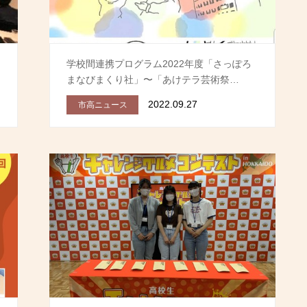
フ
学校間連携プログラム2022年度「さっぽろ
まなびまくり社」〜「あけテラ芸術祭…
2022.09.27
市高ニュース