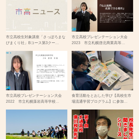
市立高校生対象講座「さっぽろまな
市立高校プレゼンテーション大会
びまくり社」Bコース第3クー…
2023 市立札幌啓北商業高等…
市立高校プレゼンテーション大会
食育活動をとおした学び【高校生市
2022 市立札幌藻岩高等学校…
場流通学習プログラム】に参加…