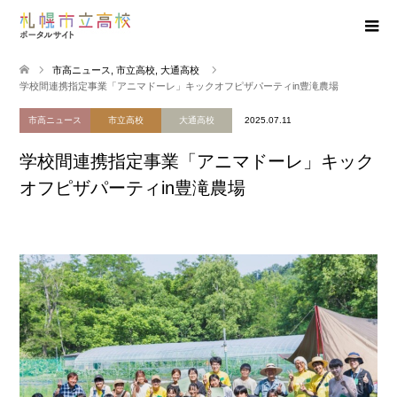
市高ニュース
,
市立高校
,
大通高校
学校間連携指定事業「アニマドーレ」キックオフピザパーティin豊滝農場
市高ニュース
市立高校
大通高校
2025.07.11
学校間連携指定事業「アニマドーレ」キック
オフピザパーティin豊滝農場