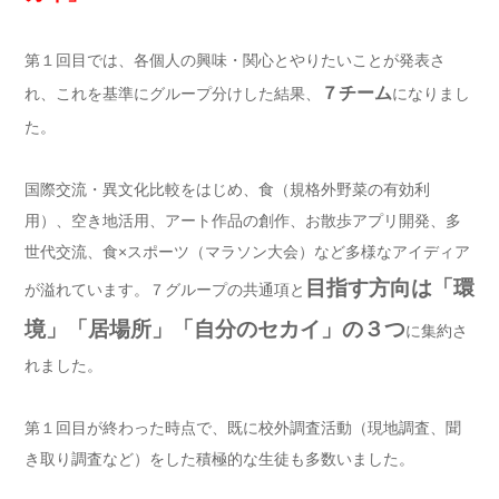
第１回目では、各個人の興味・関心とやりたいことが発表さ
７チーム
れ、これを基準にグループ分けした結果、
になりまし
た。
国際交流・異文化比較をはじめ、食（規格外野菜の有効利
用）、空き地活用、アート作品の創作、お散歩アプリ開発、多
世代交流、食×スポーツ（マラソン大会）など多様なアイディア
目指す方向は「環
が溢れています。７グループの共通項と
境」「居場所」「自分のセカイ」の３つ
に集約さ
れました。
第１回目が終わった時点で、既に校外調査活動（現地調査、聞
き取り調査など）をした積極的な生徒も多数いました。