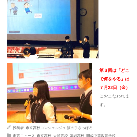
第３回は「どこ
で何をやる」は
７月22日（金）
におこなわれま
す。
投稿者:
市立高校コンシェルジュ 猫の手さっぽろ
市高ニュース
,
市立高校
,
大通高校
,
藻岩高校
,
開成中等教育学校