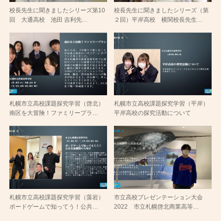
校長先生に聞きましたシリーズ第10
校長先生に聞きましたシリーズ（第
回 大通高校 池田 吉利先…
２回）平岸高校 横関校長先生…
札幌市立高校課題探究学習（啓北）
札幌市立高校課題探究学習（平岸）
南区を大冒険！ファミリープラ…
平岸高校の探究活動について
札幌市立高校課題探究学習（藻岩）
市立高校プレゼンテーション大会
ボードゲームで知ってう！公共…
2022 市立札幌啓北商業高等…