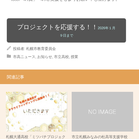
プロジェクトを応援する！！
2026年１月
９日まで
投稿者:
札幌市教育委員会
市高ニュース
,
お知らせ
,
市立高校
,
授業
関連記事
札幌大通高校「ミツバチプロジェク
市立札幌みなみの杜高等支援学校