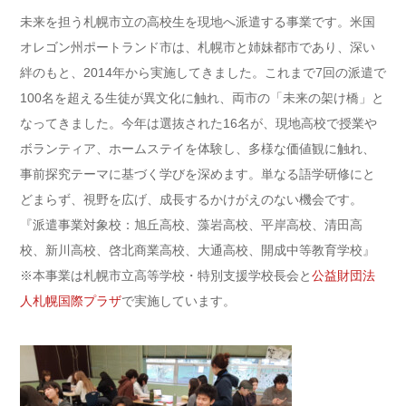
未来を担う札幌市立の高校生を現地へ派遣する事業です。米国
オレゴン州ポートランド市は、札幌市と姉妹都市であり、深い
絆のもと、2014年から実施してきました。これまで7回の派遣で
100名を超える生徒が異文化に触れ、両市の「未来の架け橋」と
なってきました。今年は選抜された16名が、現地高校で授業や
ボランティア、ホームステイを体験し、多様な価値観に触れ、
事前探究テーマに基づく学びを深めます。単なる語学研修にと
どまらず、視野を広げ、成長するかけがえのない機会です。
『派遣事業対象校：旭丘高校、藻岩高校、平岸高校、清田高
校、新川高校、啓北商業高校、大通高校、開成中等教育学校』
※本事業は札幌市立高等学校・特別支援学校長会と
公益財団法
人札幌国際プラザ
で実施しています。