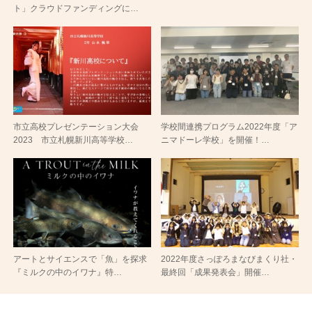
ト」クラウドファンディングに…
市立高校プレゼンテーション大会
学校間連携プログラム2022年度「ア
2023 市立札幌新川高等学校…
ニマドーレ学校」を開催！…
アートとサイエンスで「魚」を探求
2022年度さっぽろまなびまくり社・
『ミルクの中のイワナ』特…
最終回「成果発表会」開催…