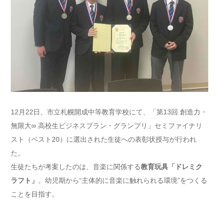
12月22日、市立札幌開成中等教育学校にて、「第13回 創造力・
無限大∞ 高校生ビジネスプラン・グランプリ」セミファイナリ
スト（ベスト20）に選出された生徒への表彰状授与が行われ
た。
生徒たちが考案したのは、音楽に関係する
教育玩具「ドレミク
ラフト」
。幼児期から“主体的に音楽に触れられる環境”をつくる
ことを目指す。