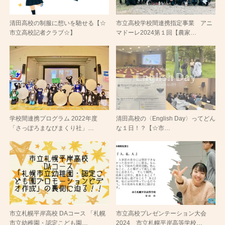
清田高校の制服に想いを馳せる【☆
市立高校学校間連携指定事業 アニ
市立高校記者クラブ☆】
マドーレ2024第１回【農家…
学校間連携プログラム 2022年度
清田高校の〈English Day〉ってどん
「さっぽろまなびまくり社」…
な１日！？【☆市…
市立札幌平岸高校 DAコース 「札幌
市立高校プレゼンテーション大会
市立幼稚園・認定こども園…
2024 市立札幌平岸高等学校…