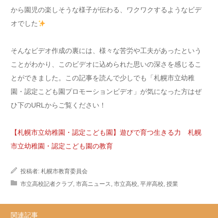
から園児の楽しそうな様子が伝わる、ワクワクするようなビデ
オでした
そんなビデオ作成の裏には、様々な苦労や工夫があったという
ことがわかり、このビデオに込められた思いの深さを感じるこ
とができました。この記事を読んで少しでも「札幌市立幼稚
園・認定こども園プロモーションビデオ」が気になった方はぜ
ひ下のURLからご覧ください！
【札幌市立幼稚園・認定こども園】遊びで育つ生きる力 札幌
市立幼稚園・認定こども園の教育
投稿者:
札幌市教育委員会
市立高校記者クラブ
,
市高ニュース
,
市立高校
,
平岸高校
,
授業
関連記事