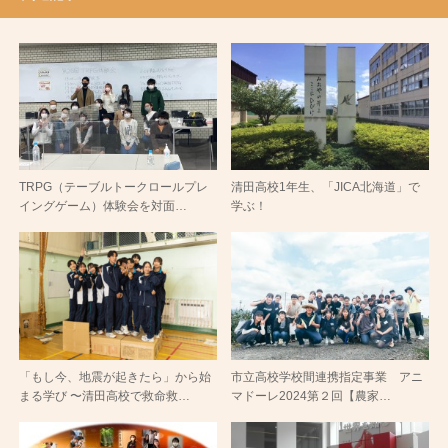
TRPG（テーブルトークロールプレ
清田高校1年生、「JICA北海道」で
イングゲーム）体験会を対面…
学ぶ！
「もし今、地震が起きたら」から始
市立高校学校間連携指定事業 アニ
まる学び 〜清田高校で救命救…
マドーレ2024第２回【農家…