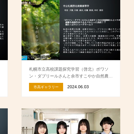
ド
札幌市立高校課題探究学習（啓北）ポワソ
ン・ダブリールさんと余市すこやか自然農…
2024.06.03
市高ギャラリー