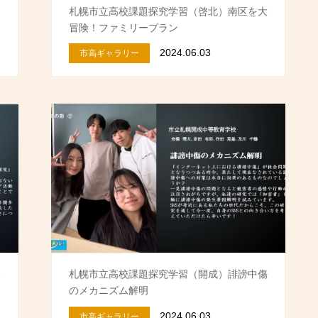
国
札幌市立高校課題探究学習（啓北）南区を大
冒険！ファミリープラン
2024.06.03
市高ギャラリー
体
札幌市立高校課題探究学習（開成）誹謗中傷
のメカニズム解明
2024.06.03
市高ギャラリー