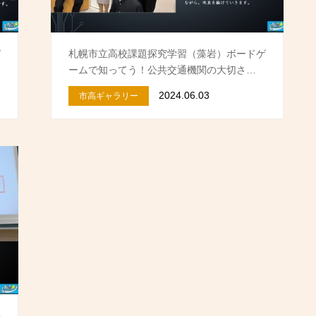
デ
札幌市立高校課題探究学習（藻岩）ボードゲ
ームで知ってう！公共交通機関の大切さ…
2024.06.03
市高ギャラリー
語