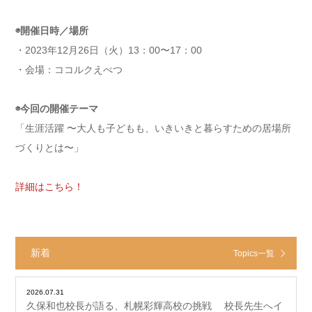
◉開催日時／場所
・2023年12月26日（火）13：00〜17：00
・会場：ココルクえべつ
◉今回の開催テーマ
「生涯活躍 〜大人も子どもも、いきいきと暮らすための居場所
づくりとは〜」
詳細はこちら！
新着
Topics一覧
2026.07.31
久保和也校長が語る、札幌彩輝高校の挑戦 校長先生へイ