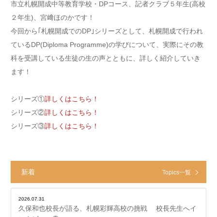
市立札幌開成中等教育学校・DPコース、記者クラブ５年生(高校
２年生)、宮﨑ほのかです！
今回から
｢札幌開成でのDP｣シリーズとして、
札幌開成で行われ
ているDP(Diploma Programme)の学びについて、実際にその教
科を受講している生徒の生の声とともに、詳しく紹介していき
ます！
シリーズ①
詳しくはこちら！
シリーズ②
詳しくはこちら！
シリーズ③
詳しくはこちら！
新着
Topics一覧
2026.07.31
久保和也校長が語る、札幌彩輝高校の挑戦 校長先生へイ