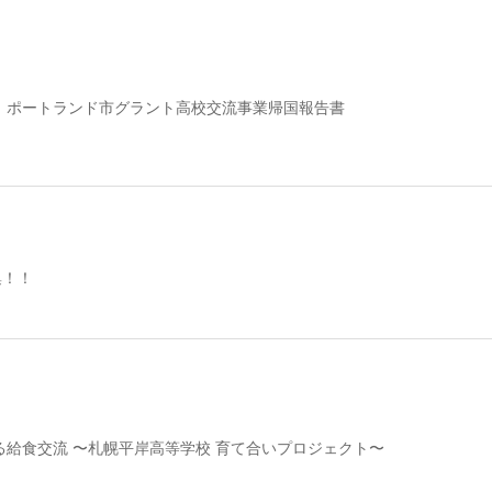
 ポートランド市グラント高校交流事業帰国報告書
集！！
る給食交流 〜札幌平岸高等学校 育て合いプロジェクト〜