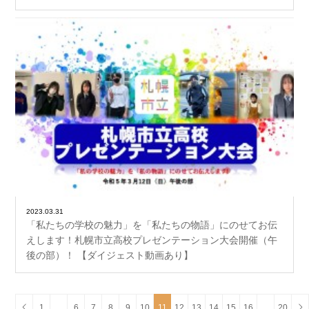
2023.03.31
「私たちの学校の魅力」を「私たちの物語」にのせてお伝
えします！札幌市立高校プレゼンテーション大会開催（午
後の部）！ 【ダイジェスト動画あり】
1
…
6
7
8
9
10
11
12
13
14
15
16
…
20