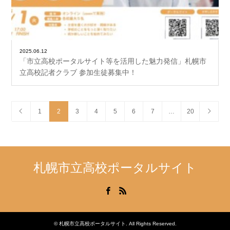
2025.06.12
「市立高校ポータルサイト等を活用した魅力発信」札幌市
立高校記者クラブ 参加生徒募集中！
1
2
3
4
5
6
7
…
20
札幌市立高校ポータルサイト
Facebook
RSS
©
札幌市立高校ポータルサイト
. All Rights Reserved.