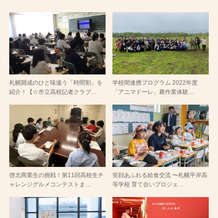
札幌開成のひと味違う「時間割」を
学校間連携プログラム 2022年度
紹介！【☆市立高校記者クラブ…
「アニマドーレ」農作業体験…
啓北商業生の挑戦！第11回高校生チ
笑顔あふれる給食交流 〜札幌平岸高
ャレンジグルメコンテストま…
等学校 育て合いプロジェ…