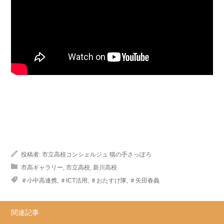
投稿者:
市立高校コンシェルジュ 猫の手さっぽろ
市高ギャラリー
,
市立高校
,
新川高校
＃小中高連携
,
＃ICT活用
,
＃おたすけ隊
,
＃矢田春義
関連記事