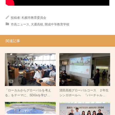
投稿者:
札幌市教育委員会
市高ニュース
,
大通高校
,
開成中等教育学校
関連記事
「ローカルからグローバルを考え
清田高校グローバルコース ２年生
る」をテーマに、SDGsを学び…
シンガポールへ 『バーチャル…