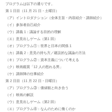
プログラムは以下の通りです。
第 1 日目（11 月 21 日・土曜日）
（ア）イントロダクション（全体主旨・内容紹介・講師紹介）
（イ）参加者自己紹介
（ウ）講義 1：議論する目的の理解
（エ）意見出しゲーム（第1 回）
（オ）プログラム①：世界と日本の関係 1
（カ）講義 2：意見の持ち方／建設的な議論の方法
（キ）プログラム②：資本主義について考える
（ク）映画鑑賞「12 人の怒れる男」
（ケ）講師陣の仕事紹介
第 2 日目（11 月 22 日・日曜日）
（ア）プログラム③：価値観と向き合う
（イ）映画の解説
（ウ）意見出しゲーム（第2 回）
（エ）プログラム④：なんのために働くのか