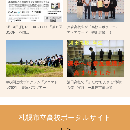
3月14日(日)13：00～17:00「第６回
藻岩高校生が「高校生ボランティ
SCOP」を開…
ア・アワード」特別表彰！！
学校間連携プログラム「アニマドー
清田高校で「新たな“せんきょ”体験
レ2021 」農家バスツアー…
授業」実施 ー札幌市選挙管…
札幌市立高校ポータルサイト
Facebook
RSS