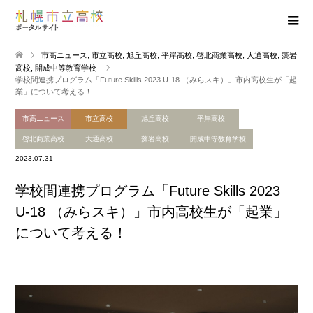
市高ニュース
,
市立高校
,
旭丘高校
,
平岸高校
,
啓北商業高校
,
大通高校
,
藻岩
高校
,
開成中等教育学校
学校間連携プログラム「Future Skills 2023 U-18 （みらスキ）」市内高校生が「起
業」について考える！
市高ニュース
市立高校
旭丘高校
平岸高校
啓北商業高校
大通高校
藻岩高校
開成中等教育学校
2023.07.31
学校間連携プログラム「Future Skills 2023
U-18 （みらスキ）」市内高校生が「起業」
について考える！