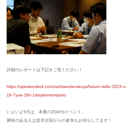
詳細のレポートは下記をご覧ください！
https://speakerdeck.com/ashitanoterakoya/future-skills-2023-u-
18-7yue-18ri-1dayibentorepoto
いよいよ9月は、本番の2DAYSイベント。
興味のある人は是非次回からの参加もお待ちしてます！