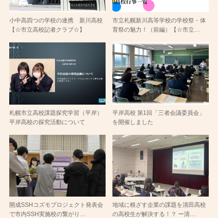
小中高四つの学校の連携 新川高校
市立札幌新川高等学校の学校祭・体
【☆市立高校記者クラブ☆】
育祭の魅力！（前編）【☆市立…
札幌市立高校課題探究学習（平岸）
平岸高校 第1回「三者会議委員会」
平岸高校の探究活動について
を開催しました
開成SSHコズモプロジェクト発表会
地域に根ざす企業の課題を清田高校
で市内SSH実施校の繋がり…
の高校生が解決する！？ ー清…