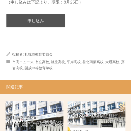
（申し込みは下記より。期限：8月25日）
申し込み
投稿者:
札幌市教育委員会
市高ニュース
,
市立高校
,
旭丘高校
,
平岸高校
,
啓北商業高校
,
大通高校
,
藻
岩高校
,
開成中等教育学校
関連記事