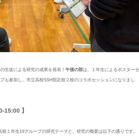
科の生徒による研究の成果を発表！
午後の部
は、１年生によるポスター
ープも参加し、市立高校SSH指定校２校のコラボセッションになりまし
-15:00 】
高校１年生19グループの研究テーマと、研究の概要は以下の通りです。