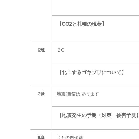
【CO
2
と札幌の現状】
6班
５G
【北上するゴキブリについて】
7班
地震(自信)があります
【地震発生の予測・対策・被害予測
8班
うちの四姉妹