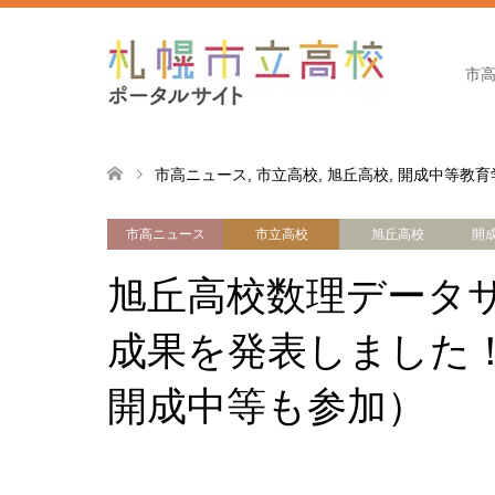
市
市高ニュース
,
市立高校
,
旭丘高校
,
開成中等教育
市高ニュース
市立高校
旭丘高校
開
旭丘高校数理データ
成果を発表しました
開成中等も参加）