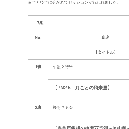
前半と後半に分かれてセッションが行われました。
7組
No.
班名
【タイトル】
1班
午後２時半
【PM2.5 月ごとの飛来量】
2班
桜を見る会
【異常気象後の桜開花予測～in札幌