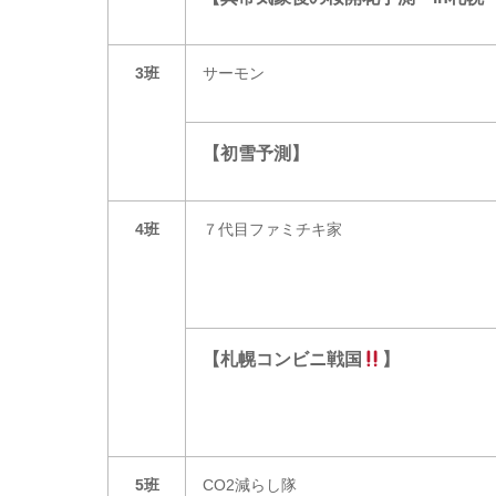
3班
サーモン
【初雪予測】
4班
７代目ファミチキ家
【札幌コンビニ戦国
】
5班
CO
2
減らし隊