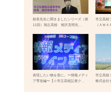
校長先生に聞きましたシリーズ（第
市立高校
11回）旭丘高校 相沢克明先…
（ＡＷＡＲ
表現したい物を形に。〜情報メディ
市立高校
ア専攻編〜【☆市立高校記者ク…
株式会社