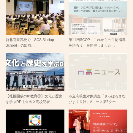
啓北商業高校で「SCS Startup
第11回SCOP「これからの生徒指導
School」の出前…
を語ろう」を開催しました…
【札幌開成のIB教育①】文化と歴史
市立高校生対象講座「さっぽろまな
を学ぶDP【☆市立高校記者…
びまくり社」Aコース第3クー…