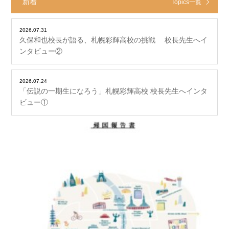
新着
Topics一覧
2026.07.31
久保和也校長が語る、札幌彩輝高校の挑戦 校長先生へイ
ンタビュー②
2026.07.24
「伝説の一期生になろう」札幌彩輝高校 校長先生へインタ
ビュー①