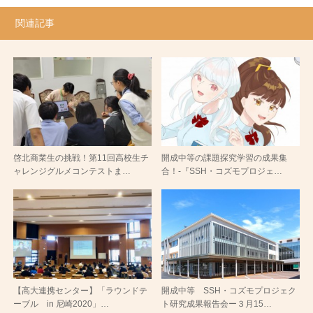
関連記事
啓北商業生の挑戦！第11回高校生チ
開成中等の課題探究学習の成果集
ャレンジグルメコンテストま…
合！-『SSH・コズモプロジェ…
【高大連携センター】「ラウンドテ
開成中等 SSH・コズモプロジェク
ーブル in 尼崎2020」…
ト研究成果報告会ー３月15…