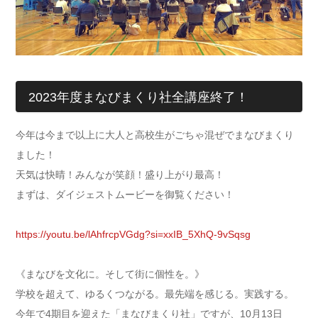
2023年度まなびまくり社全講座終了！
今年は今まで以上に大人と高校生がごちゃ混ぜでまなびまくり
ました！
天気は快晴！みんなが笑顔！盛り上がり最高！
まずは、ダイジェストムービーを御覧ください！
https://youtu.be/lAhfrcpVGdg?si=xxIB_5XhQ-9vSqsg
《まなびを文化に。そして街に個性を。》
学校を超えて、ゆるくつながる。最先端を感じる。実践する。
今年で4期目を迎えた「まなびまくり社」ですが、10月13日