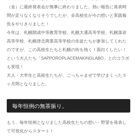
（金）に最終発表会が無事に終わりました。熱い報告に発表時
間が足りなくなりそうでしたが、全高校生が今の想いと実践報
告をやりきりました！
今年は、札幌開成中等教育学校、札幌大通高等学校、札幌藻岩
高等学校、札幌啓北商業高等学校の生徒たちが参加してくれた
のですが、この高校生たちと札幌の街を熱く！面白くしたい！
という大人たち「SAPPOROPLACEMAKINGLABO」とのコラボ
も実現！
大人・大学生と高校生たちが、ごっちゃまぜで学びまくった５
ヶ月間となりました。
毎年恒例の無茶振り。
もう、毎年恒例となりました高校生たちの想い・野望を発表し
て可視化からスタート！