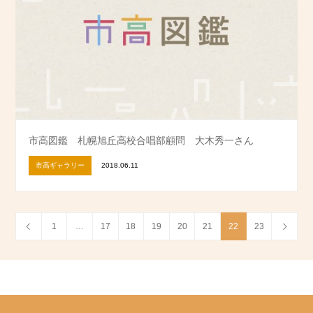
市高図鑑 札幌旭丘高校合唱部顧問 大木秀一さん
市高ギャラリー
2018.06.11
1
…
17
18
19
20
21
22
23